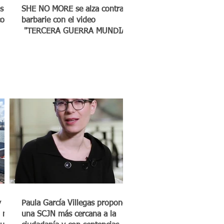
s
SHE NO MORE se alza contra la
co a
barbarie con el video
"TERCERA GUERRA MUNDIAL"
y
Paula García Villegas propone
 mil
una SCJN más cercana a la