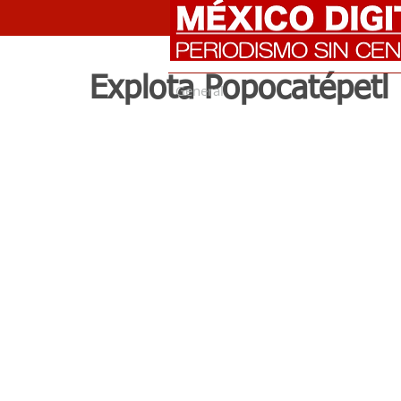
Explota Popocatépetl
General