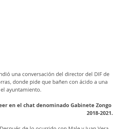
undió una conversación del director del DIF de 
orras, donde pide que bañen con ácido a una 
 el ayuntamiento.
2018-2021.
: "Después de lo ocurrido con Male y Juan Vera 