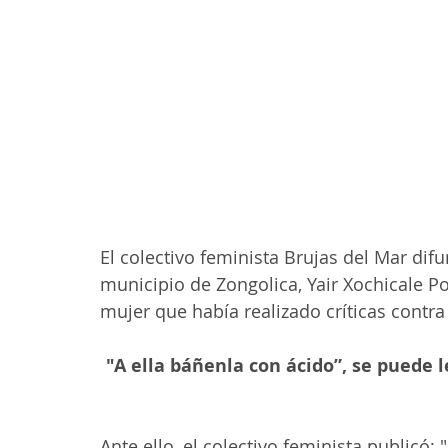
El colectivo feminista Brujas del Mar dif
municipio de Zongolica, Yair Xochicale P
mujer que había realizado críticas contra
 "A ella báñenla con ácido”, se puede leer en el chat denominado Gabinete Zongo 
Ante ello, el colectivo feminista publicó