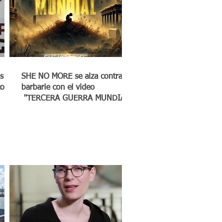
s
SHE NO MORE se alza contra la
co a
barbarie con el video
"TERCERA GUERRA MUNDIAL"