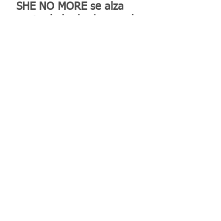
SHE NO MORE se alza
contra la barbarie con el
video "TERCERA GUERRA
MUNDIAL"
Reconocen a la Benemérita