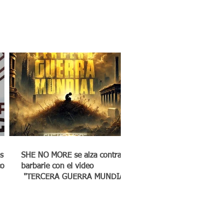
s
SHE NO MORE se alza contra la
co a
barbarie con el video
"TERCERA GUERRA MUNDIAL"