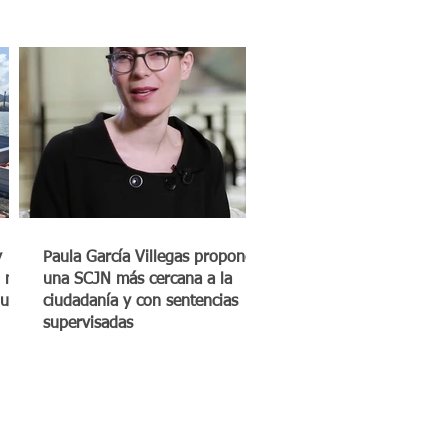
y
Paula García Villegas propone
 mil
una SCJN más cercana a la
quero
ciudadanía y con sentencias
supervisadas