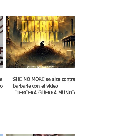
s
SHE NO MORE se alza contra la
co a
barbarie con el video
"TERCERA GUERRA MUNDIAL"