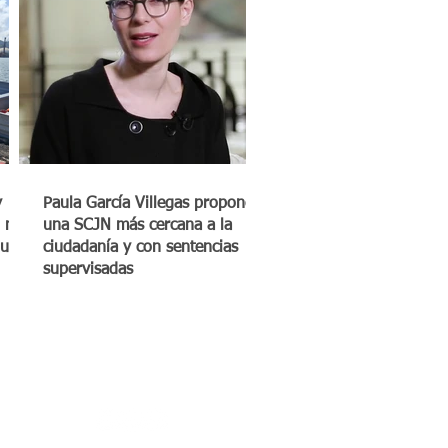
y
Paula García Villegas propone
 mil
una SCJN más cercana a la
quero
ciudadanía y con sentencias
supervisadas