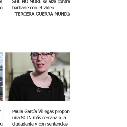
s
SHE NO MORE se alza contra la
co a
barbarie con el video
"TERCERA GUERRA MUNDIAL"
y
Paula García Villegas propone
 mil
una SCJN más cercana a la
quero
ciudadanía y con sentencias