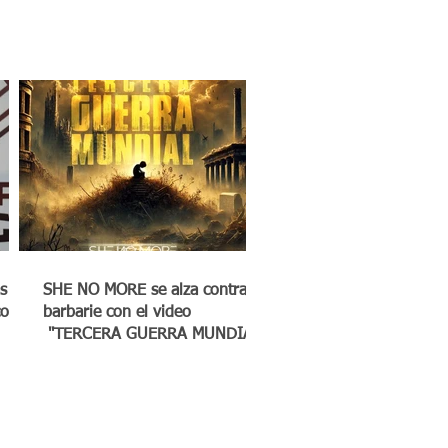
s
SHE NO MORE se alza contra la
co a
barbarie con el video
"TERCERA GUERRA MUNDIAL"