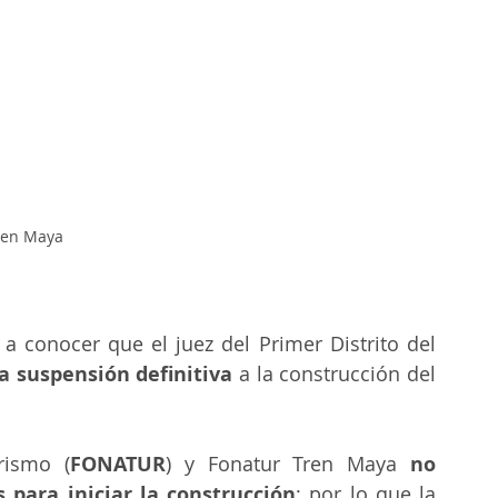
ren Maya
 conocer que el juez del Primer Distrito del 
 suspensión definitiva
 a la construcción del 
rismo (
FONATUR
) y Fonatur Tren Maya
 no 
 para iniciar la construcción
; por lo que la 