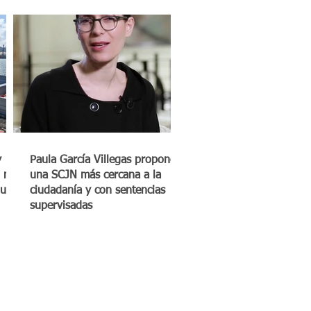
y
Paula García Villegas propone
 mil
una SCJN más cercana a la
quero
ciudadanía y con sentencias
supervisadas