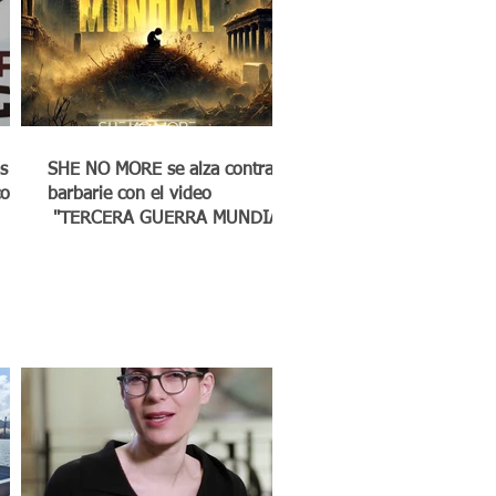
s
SHE NO MORE se alza contra la
co a
barbarie con el video
"TERCERA GUERRA MUNDIAL"