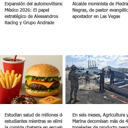
a
Expansión del automovilismo en
Alcalde morenista de Piedra
México 2026: El papel
Negras, de pastor evangéli
estratégico de Alessandros
apostador en Las Vegas
Racing y Grupo Andrade
Estudian salud de millones de
En seis meses, Agricultura 
estudiantes mientras se elimina
Marina decomisan más de 4
la comida chatarra en escuelas
toneladas de producto pes