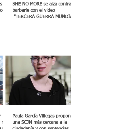
s
SHE NO MORE se alza contra la
co a
barbarie con el video
"TERCERA GUERRA MUNDIAL"
y
Paula García Villegas propone
 mil
una SCJN más cercana a la
quero
ciudadanía y con sentencias