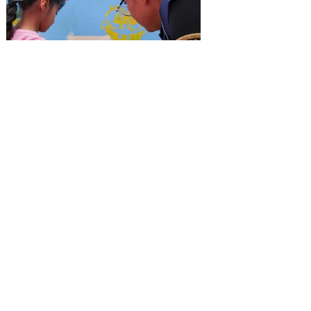
Zocalito de las Infancias
reúne a SSC y familias en
jornada de convivencia