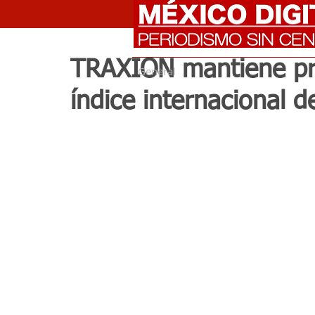
TRAXION mantiene pre
General
índice internacional d