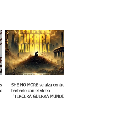
s
SHE NO MORE se alza contra la
co a
barbarie con el video
"TERCERA GUERRA MUNDIAL"