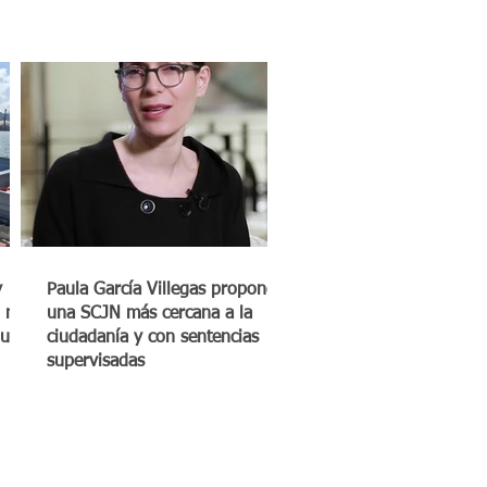
y
Paula García Villegas propone
 mil
una SCJN más cercana a la
quero
ciudadanía y con sentencias
supervisadas