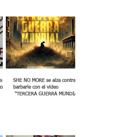
s
SHE NO MORE se alza contra la
co a
barbarie con el video
"TERCERA GUERRA MUNDIAL"