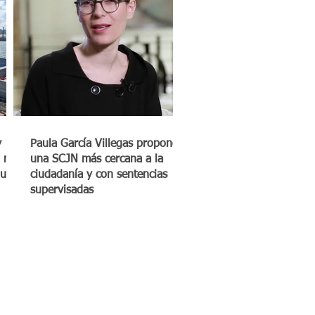
y
Paula García Villegas propone
 mil
una SCJN más cercana a la
quero
ciudadanía y con sentencias
supervisadas