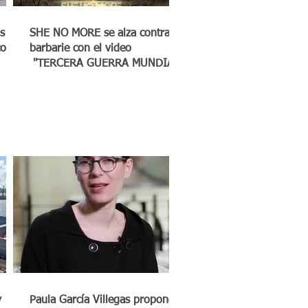
s
SHE NO MORE se alza contra la
co a
barbarie con el video
"TERCERA GUERRA MUNDIAL"
y
Paula García Villegas propone