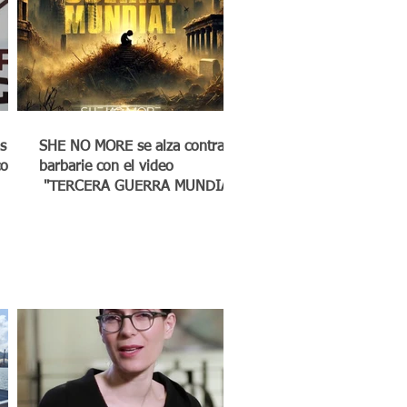
s
SHE NO MORE se alza contra la
co a
barbarie con el video
"TERCERA GUERRA MUNDIAL"