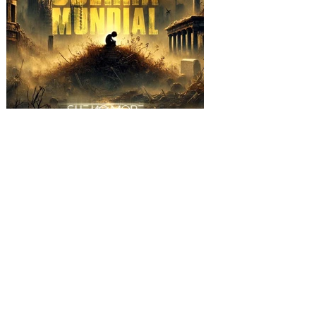
SHE NO MORE se alza
contra la barbarie con el
video "TERCERA GUERRA
MUNDIAL"