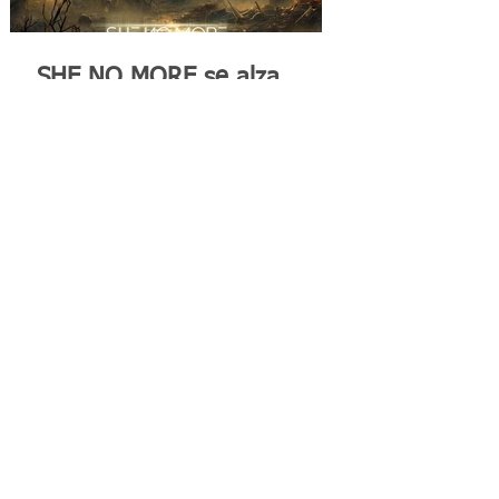
SHE NO MORE se alza
contra la barbarie con el
video "TERCERA GUERRA
MUNDIAL"