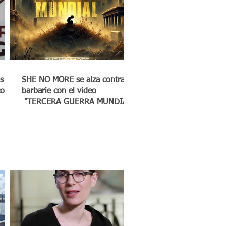
s
SHE NO MORE se alza contra la
co a
barbarie con el video
"TERCERA GUERRA MUNDIAL"