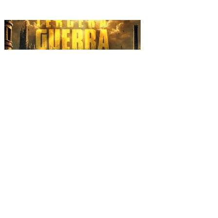
SHE NO MORE se alza
contra la barbarie con el
video "TERCERA GUERRA
MUNDIAL"