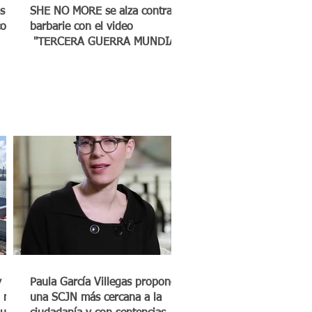
s
SHE NO MORE se alza contra la
co a
barbarie con el video
"TERCERA GUERRA MUNDIAL"
y
Paula García Villegas propone
 mil
una SCJN más cercana a la