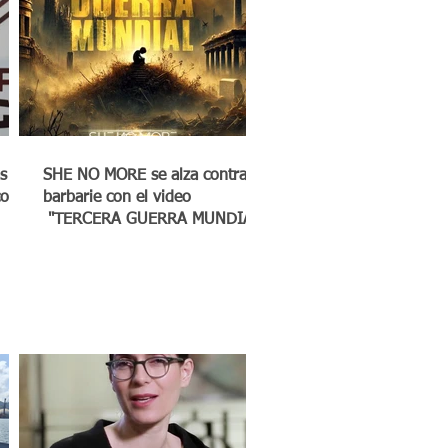
s
SHE NO MORE se alza contra la
co a
barbarie con el video
"TERCERA GUERRA MUNDIAL"