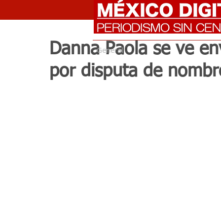
Danna Paola se ve env
General
por disputa de nombre