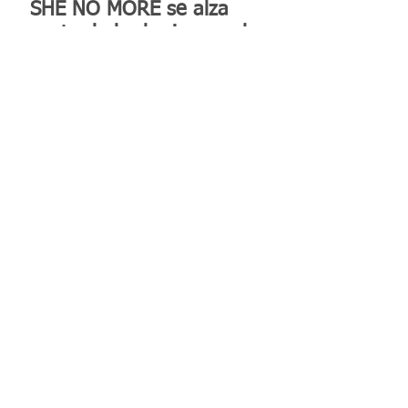
SHE NO MORE se alza
contra la barbarie con el
video "TERCERA GUERRA
MUNDIAL"
Reconocen a la Benemérita