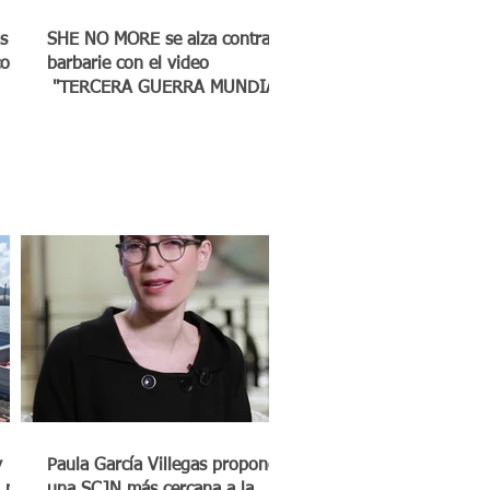
s
SHE NO MORE se alza contra la
co a
barbarie con el video
"TERCERA GUERRA MUNDIAL"
y
Paula García Villegas propone
 mil
una SCJN más cercana a la