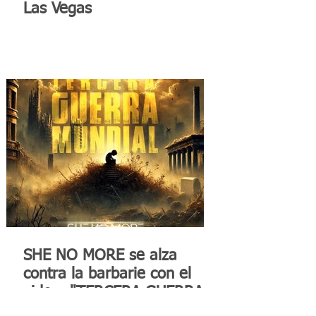
Las Vegas
SHE NO MORE se alza
contra la barbarie con el
video "TERCERA GUERRA
MUNDIAL"