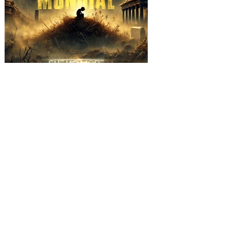
SHE NO MORE se alza
contra la barbarie con el
video "TERCERA GUERRA
MUNDIAL"