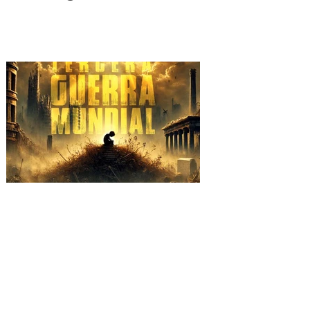
SHE NO MORE se alza
contra la barbarie con el
video "TERCERA GUERRA
MUNDIAL"