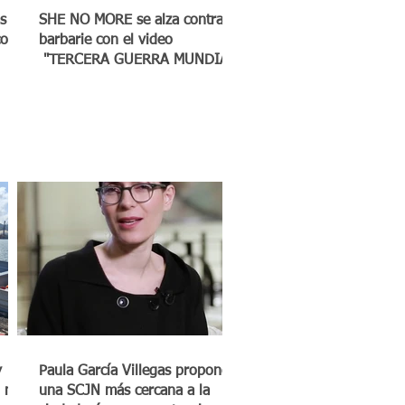
s
SHE NO MORE se alza contra la
co a
barbarie con el video
"TERCERA GUERRA MUNDIAL"
y
Paula García Villegas propone
 mil
una SCJN más cercana a la