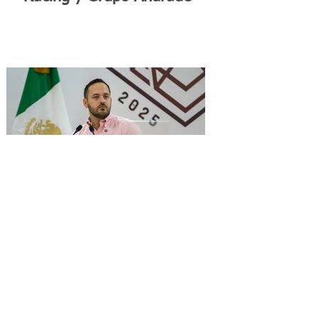
Alcalde morenista de
Piedras Negras, de pastor
evangélico a apostador en
Las Vegas