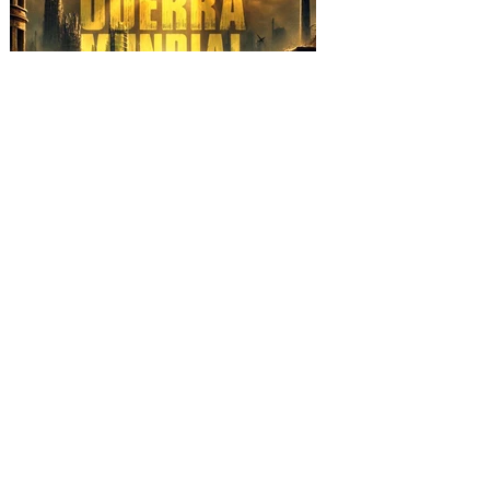
SHE NO MORE se alza
contra la barbarie con el
video "TERCERA GUERRA
MUNDIAL"