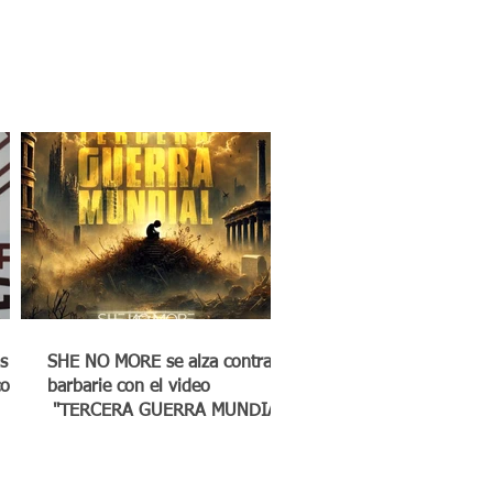
s
SHE NO MORE se alza contra la
co a
barbarie con el video
"TERCERA GUERRA MUNDIAL"