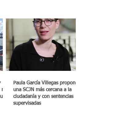
y
Paula García Villegas propone
 mil
una SCJN más cercana a la
quero
ciudadanía y con sentencias
supervisadas