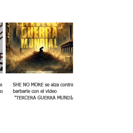
s
SHE NO MORE se alza contra la
co a
barbarie con el video
"TERCERA GUERRA MUNDIAL"