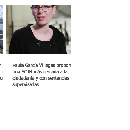
y
Paula García Villegas propone
 mil
una SCJN más cercana a la
quero
ciudadanía y con sentencias
supervisadas