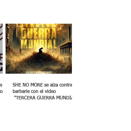
s
SHE NO MORE se alza contra la
co a
barbarie con el video
"TERCERA GUERRA MUNDIAL"