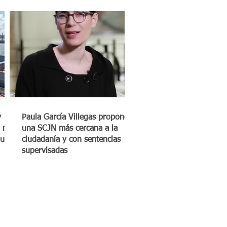
y
Paula García Villegas propone
 mil
una SCJN más cercana a la
quero
ciudadanía y con sentencias
supervisadas