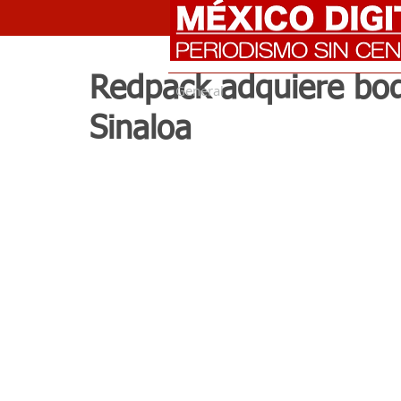
Redpack adquiere bod
General
Sinaloa