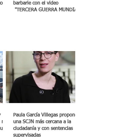
co a
barbarie con el video
"TERCERA GUERRA MUNDIAL"
y
Paula García Villegas propone
 mil
una SCJN más cercana a la
quero
ciudadanía y con sentencias
supervisadas