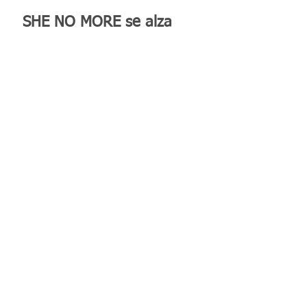
SHE NO MORE se alza
contra la barbarie con el
video "TERCERA GUERRA
MUNDIAL"