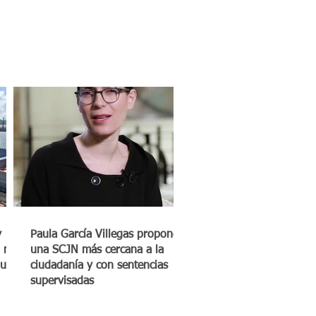
y
Paula García Villegas propone
 mil
una SCJN más cercana a la
quero
ciudadanía y con sentencias
supervisadas