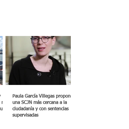
y
Paula García Villegas propone
 mil
una SCJN más cercana a la
quero
ciudadanía y con sentencias
supervisadas