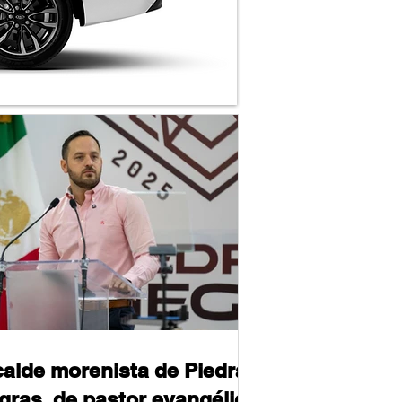
calde morenista de Piedras
gras, de pastor evangélico