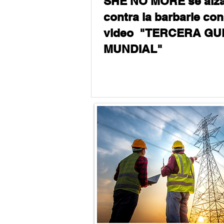
SHE NO MORE se alz
contra la barbarie con
video "TERCERA G
MUNDIAL"