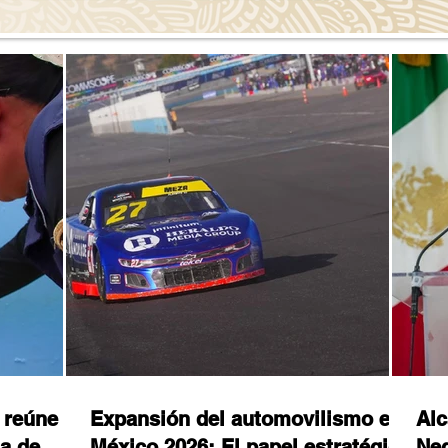
 reúne a
Expansión del automovilismo en
Alc
da de
México 2026: El papel estratégico
Neg